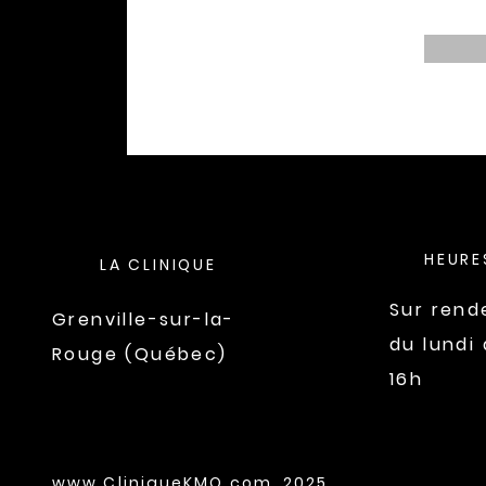
HEURE
LA CLINIQUE
Sur rend
Grenville-sur-la-
du lundi
Rouge (Québec)
16h
www.CliniqueKMO.com
2025